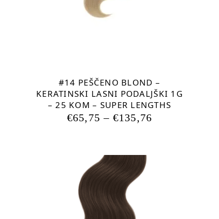
različic.
Možnosti
lahko
izberete
na
strani
izdelka
#14 PEŠČENO BLOND –
KERATINSKI LASNI PODALJŠKI 1G
– 25 KOM – SUPER LENGTHS
€
65,75
–
€
135,76