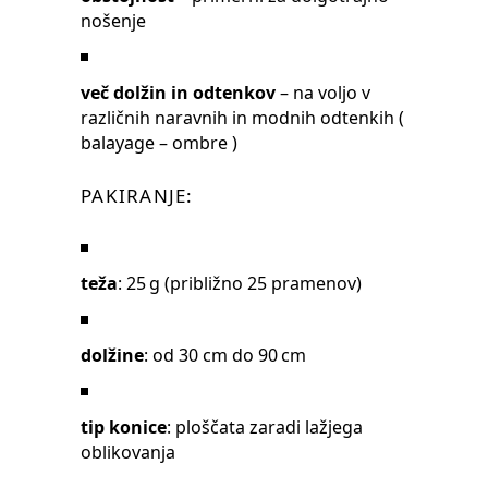
nošenje
več dolžin in odtenkov
– na voljo v
različnih naravnih in modnih odtenkih (
balayage – ombre )
PAKIRANJE:
teža
: 25 g (približno 25 pramenov)
dolžine
: od 30 cm do 90 cm
tip konice
: ploščata zaradi lažjega
oblikovanja