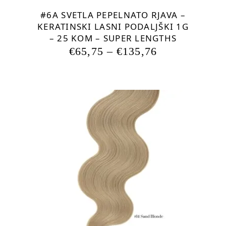
izdelka
#6A SVETLA PEPELNATO RJAVA –
KERATINSKI LASNI PODALJŠKI 1G
– 25 KOM – SUPER LENGTHS
€
65,75
–
€
135,76
Ta
izdelek
ima
več