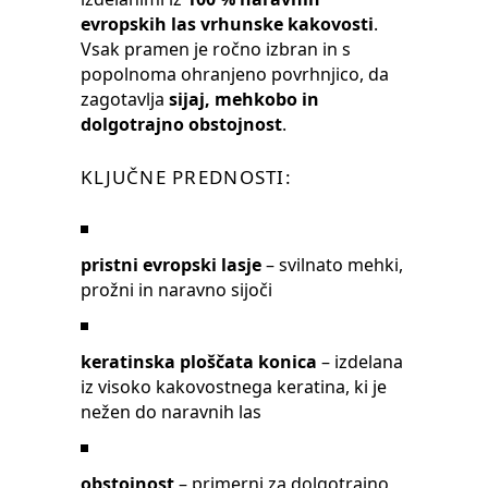
evropskih las vrhunske kakovosti
.
Vsak pramen je ročno izbran in s
popolnoma ohranjeno povrhnjico, da
zagotavlja
sijaj, mehkobo in
dolgotrajno obstojnost
.
KLJUČNE PREDNOSTI:
pristni evropski lasje
– svilnato mehki,
prožni in naravno sijoči
keratinska ploščata konica
– izdelana
iz visoko kakovostnega keratina, ki je
nežen do naravnih las
obstojnost
– primerni za dolgotrajno