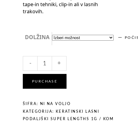
tape-in tehniki, clip-in ali v lasnih
trakovih.
DOLŽINA
POČI
#16
-
+
IRSKO
BLOND
-
PURCHASE
Keratinski
lasni
podaljški
ŠIFRA:
NI NA VOLJO
1g
KATEGORIJA:
KERATINSKI LASNI
-
PODALJŠKI SUPER LENGTHS 1G / KOM
25
kom
-