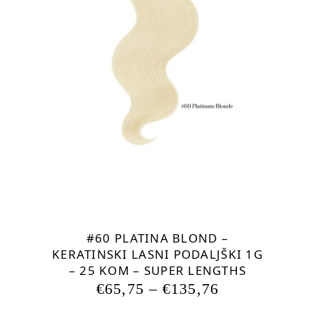
Ta
izdelek
ima
več
različic.
Možnosti
lahko
izberete
na
strani
izdelka
#60 PLATINA BLOND –
KERATINSKI LASNI PODALJŠKI 1G
– 25 KOM – SUPER LENGTHS
€
65,75
–
€
135,76