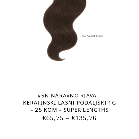
Ta
izdelek
ima
več
različic.
Možnosti
lahko
izberete
na
strani
izdelka
#5N NARAVNO RJAVA –
KERATINSKI LASNI PODALJŠKI 1G
– 25 KOM – SUPER LENGTHS
€
65,75
–
€
135,76