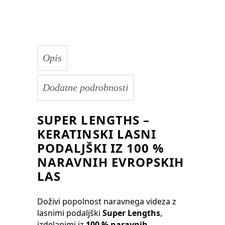
Super
Lengths
quantity
Opis
Dodatne podrobnosti
SUPER LENGTHS –
KERATINSKI LASNI
PODALJŠKI IZ 100 %
NARAVNIH EVROPSKIH
LAS
Doživi popolnost naravnega videza z
lasnimi podaljški
Super Lengths
,
izdelanimi iz
100 % naravnih