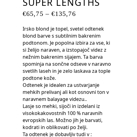
SUPER LENGTHS
€
65,75
–
€
135,76
Irsko blond je topel, svetel odtenek
blond barve s subtilnim bakrenim
podtonom. Je popolna izbira za vse, ki
si želijo naraven, a izstopajoč videz z
nežnim bakrenim sijajem. Ta barva
spominja na sončne odseve v naravno
svetlih laseh in je zelo laskava za tople
podtone kože.
Odtenek je idealen za ustvarjanje
mehkih prelivanj ali kot osnovni ton v
naravnem balayage videzu..
Lasje so mehki, sijoči in izdelani iz
visokokakovostnih 100 % naravnih
evropskih las. Možno jih je barvati,
kodrati in oblikovati po želji.
Ta odtenek je dobavljiv tudi v :