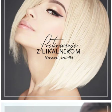
Pretiravanje
Z LIKALNIKOM
Nasveti, izdelki