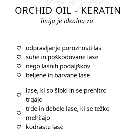
Zakaj je super
ORCHID OIL - KERATIN
linija je idealna za:
odpravljanje poroznosti las
suhe in poškodovane lase
nego lasnih podaljškov
beljene in barvane lase
lase, ki so šibki in se prehitro
trgajo
trde in debele lase, ki se težko
mehčajo
kodraste lase