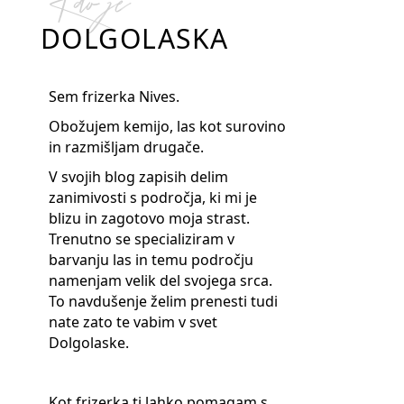
Kdo je
DOLGOLASKA
Sem frizerka Nives.
Obožujem kemijo, las kot surovino
in razmišljam drugače.
V svojih blog zapisih delim
zanimivosti s področja, ki mi je
blizu in zagotovo moja strast.
Trenutno se specializiram v
barvanju las in temu področju
namenjam velik del svojega srca.
To navdušenje želim prenesti tudi
nate zato te vabim v svet
Dolgolaske.
Kot frizerka ti lahko pomagam s