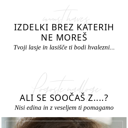
must haves
IZDELKI BREZ KATERIH
NE MOREŠ
Tvoji lasje in lasišče ti bodi hvalezni...
Pogoste nadloge
ALI SE SOOČAŠ Z....?
Nisi edina in z veseljem ti pomagamo