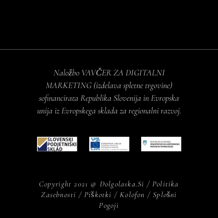
Naložbo VAVČER ZA DIGITALNI
MARKETING (izdelava spletne trgovine)
sofinancirata Republika Slovenija in Evropska
unija iz Evropskega sklada za regionalni razvoj.
Copyright 2021 @
Dolgolaska.si
/
Politika
Zasebnosti
/
Piškotki
/
Kolofon
/
Splošni
Pogoji