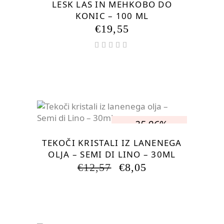
LESK LAS IN MEHKOBO DO
KONIC – 100 ML
€
19,55
Ocenjeno
5.00
od 5
-35.96%
TEKOČI KRISTALI IZ LANENEGA
OLJA – SEMI DI LINO – 30ML
IZVIRNA
TRENUTNA
€
12,57
€
8,05
CENA
CENA
JE
JE:
BILA:
€8,05.
€12,57.