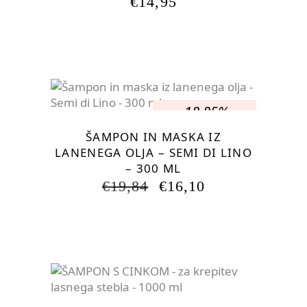
€
14,95
-18.85%
ŠAMPON IN MASKA IZ
LANENEGA OLJA – SEMI DI LINO
– 300 ML
IZVIRNA
TRENUTNA
€
19,84
€
16,10
CENA
CENA
JE
JE:
BILA:
€16,10.
€19,84.