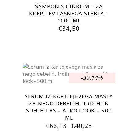
ŠAMPON S CINKOM – ZA
KREPITEV LASNEGA STEBLA –
1000 ML
€
34,50
-39.14%
SERUM IZ KARITEJEVEGA MASLA
ZA NEGO DEBELIH, TRDIH IN
SUHIH LAS – AFRO LOOK – 500
ML
IZVIRNA
TRENUTNA
€
66,13
€
40,25
CENA
CENA