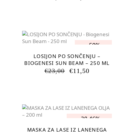
CENA
CENA
JE
JE:
BILA:
€13,80.
€17,25.
-50%
LOSIJON PO SONČENJU –
BIOGENESI SUN BEAM – 250 ML
IZVIRNA
TRENUTNA
€
23,00
€
11,50
CENA
CENA
JE
JE:
BILA:
€11,50.
€23,00.
-30.46%
MASKA ZA LASE IZ LANENEGA