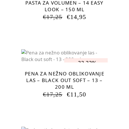
PASTA ZA VOLUMEN – 14 EASY
LOOK – 150 ML
IZVIRNA
TRENUTNA
€
17,25
€
14,95
CENA
CENA
JE
JE:
BILA:
€14,95.
€17,25.
-33.33%
PENA ZA NEŽNO OBLIKOVANJE
LAS – BLACK OUT SOFT – 13 –
200 ML
IZVIRNA
TRENUTNA
€
17,25
€
11,50
CENA
CENA
JE
JE:
BILA:
€11,50.
€17,25.