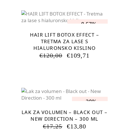
€31,42.
-8.57%
HAIR LIFT BOTOX EFFECT –
TRETMA ZA LASE S
HIALURONSKO KISLINO
IZVIRNA
TRENUTNA
€
120,00
€
109,71
CENA
CENA
JE
JE:
BILA:
€109,71.
€120,00.
-20%
LAK ZA VOLUMEN – BLACK OUT –
NEW DIRECTION – 300 ML
IZVIRNA
TRENUTNA
€
17,25
€
13,80