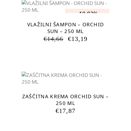
-10.03%
VLAŽILNI ŠAMPON – ORCHID
SUN – 250 ML
IZVIRNA
TRENUTNA
€
14,66
€
13,19
CENA
CENA
JE
JE:
BILA:
€13,19.
€14,66.
ZAŠČITNA KREMA ORCHID SUN –
250 ML
€
17,87