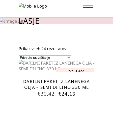
LASJE
Prikaz vseh 24 rezultatov
-23.14%
DARILNI PAKET IZ LANENEGA
OLJA – SEMI DI LINO 330 ML
IZVIRNA
TRENUTNA
€
31,42
€
24,15
CENA
CENA
JE
JE:
BILA:
€24,15.