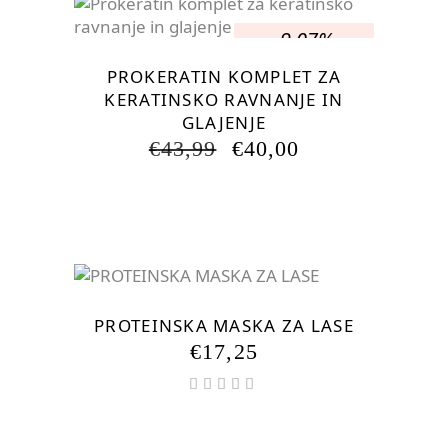
-9.07%
PROKERATIN KOMPLET ZA
KERATINSKO RAVNANJE IN
GLAJENJE
IZVIRNA
TRENUTNA
€
43,99
€
40,00
CENA
CENA
JE
JE:
BILA:
€40,00.
€43,99.
PROTEINSKA MASKA ZA LASE
€
17,25
Ocenjeno
5.00
od 5