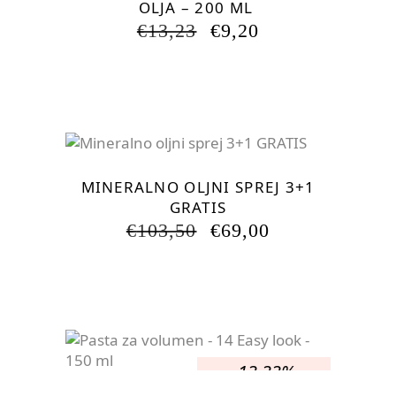
OLJA – 200 ML
IZVIRNA
TRENUTNA
€
13,23
€
9,20
CENA
CENA
JE
JE:
BILA:
€9,20.
€13,23.
-33.33%
MINERALNO OLJNI SPREJ 3+1
GRATIS
IZVIRNA
TRENUTNA
€
103,50
€
69,00
CENA
CENA
JE
JE:
BILA:
€69,00.
€103,50.
-13.33%