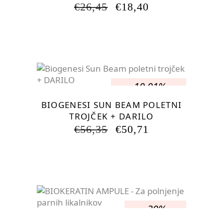
IZVIRNA
TRENUTNA
€
26,45
€
18,40
CENA
CENA
JE
JE:
BILA:
€18,40.
€26,45.
-10.01%
BIOGENESI SUN BEAM POLETNI
TROJČEK + DARILO
IZVIRNA
TRENUTNA
€
56,35
€
50,71
CENA
CENA
JE
JE:
BILA:
€50,71.
€56,35.
-30%