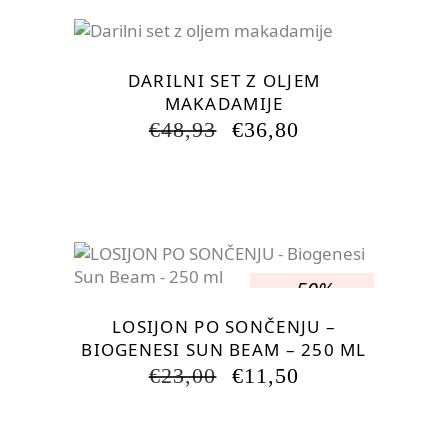
-24.79%
DARILNI SET Z OLJEM
MAKADAMIJE
IZVIRNA
TRENUTNA
€
48,93
€
36,80
CENA
CENA
JE
JE:
BILA:
€36,80.
€48,93.
-50%
LOSIJON PO SONČENJU –
BIOGENESI SUN BEAM – 250 ML
IZVIRNA
TRENUTNA
€
23,00
€
11,50
CENA
CENA
JE
JE:
BILA:
€11,50.