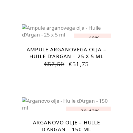
JE
JE:
BILA:
€74,75.
€115,00.
-10%
AMPULE ARGANOVEGA OLJA –
HUILE D’ARGAN – 25 X 5 ML
IZVIRNA
TRENUTNA
€
57,50
€
51,75
CENA
CENA
JE
JE:
BILA:
€51,75.
€57,50.
-30.43%
ARGANOVO OLJE – HUILE
D’ARGAN – 150 ML