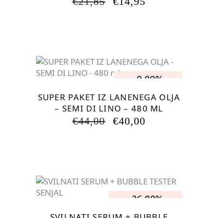
IZVIRNA
TRENUTNA
€
21,85
€
14,95
CENA
CENA
JE
JE:
BILA:
€14,95.
€21,85.
-9.09%
SUPER PAKET IZ LANENEGA OLJA
– SEMI DI LINO – 480 ML
IZVIRNA
TRENUTNA
€
44,00
€
40,00
CENA
CENA
JE
JE:
BILA:
€40,00.
€44,00.
-26.08%
SVILNATI SERUM + BUBBLE