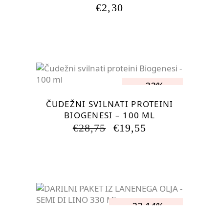
€
2,30
-32%
ČUDEŽNI SVILNATI PROTEINI
BIOGENESI – 100 ML
IZVIRNA
TRENUTNA
€
28,75
€
19,55
CENA
CENA
JE
JE:
BILA:
€19,55.
€28,75.
-23.14%