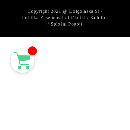
Copyright 2021 @
Dolgolaska.si
/
Politika Zasebnosti
/
Piškotki
/
Kolofon
/
Splošni Pogoji