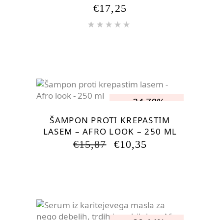
€
17,25
Ocenjeno
5.00
od
5
-34.78%
ŠAMPON PROTI KREPASTIM
LASEM – AFRO LOOK – 250 ML
IZVIRNA
TRENUTNA
€
15,87
€
10,35
CENA
CENA
JE
JE:
BILA:
€10,35.
€15,87.