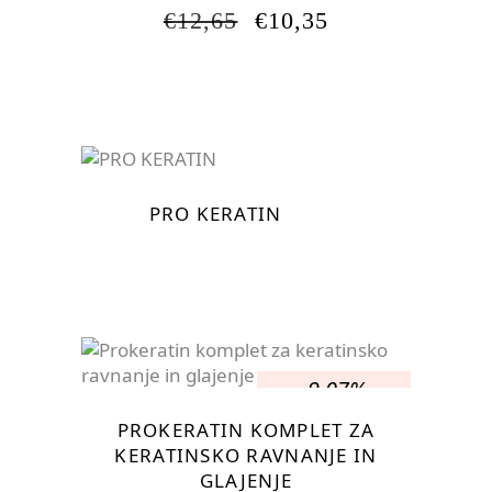
IZVIRNA
TRENUTNA
€
12,65
€
10,35
CENA
CENA
JE
JE:
BILA:
€10,35.
€12,65.
PRO KERATIN
-9.07%
PROKERATIN KOMPLET ZA
KERATINSKO RAVNANJE IN
GLAJENJE