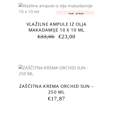
-30.43%
VLAŽILNE AMPULE IZ OLJA
MAKADAMIJE 10 X 10 ML
IZVIRNA
TRENUTNA
€
33,06
€
23,00
CENA
CENA
JE
JE:
BILA:
€23,00.
€33,06.
ZAŠČITNA KREMA ORCHID SUN –
250 ML
€
17,87