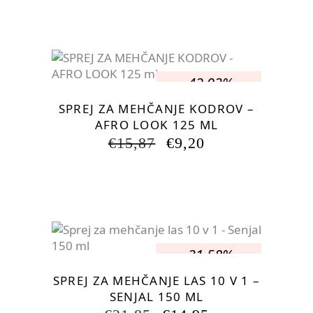
JE
JE:
BILA:
€17,25.
€23,00.
-42.03%
SPREJ ZA MEHČANJE KODROV –
AFRO LOOK 125 ML
IZVIRNA
TRENUTNA
€
15,87
€
9,20
CENA
CENA
JE
JE:
BILA:
€9,20.
€15,87.
-31.58%
SPREJ ZA MEHČANJE LAS 10 V 1 –
SENJAL 150 ML