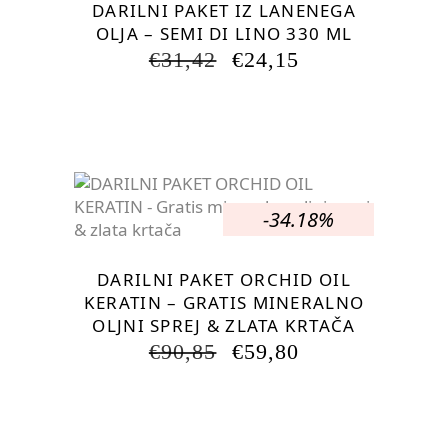
DARILNI PAKET IZ LANENEGA
OLJA – SEMI DI LINO 330 ML
IZVIRNA
TRENUTNA
€
31,42
€
24,15
CENA
CENA
JE
JE:
BILA:
€24,15.
€31,42.
-34.18%
DARILNI PAKET ORCHID OIL
KERATIN – GRATIS MINERALNO
OLJNI SPREJ & ZLATA KRTAČA
IZVIRNA
TRENUTNA
€
90,85
€
59,80
CENA
CENA
JE
JE:
BILA:
€59,80.
€90,85.