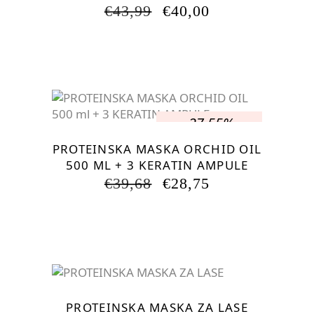
IZVIRNA
TRENUTNA
€
43,99
€
40,00
CENA
CENA
JE
JE:
BILA:
€40,00.
€43,99.
-27.55%
PROTEINSKA MASKA ORCHID OIL
500 ML + 3 KERATIN AMPULE
IZVIRNA
TRENUTNA
€
39,68
€
28,75
CENA
CENA
JE
JE:
BILA:
€28,75.
€39,68.
PROTEINSKA MASKA ZA LASE