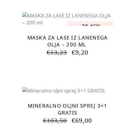
€23,00.
-30.46%
MASKA ZA LASE IZ LANENEGA
OLJA – 200 ML
IZVIRNA
TRENUTNA
€
13,23
€
9,20
CENA
CENA
JE
JE:
BILA:
€9,20.
€13,23.
-33.33%
MINERALNO OLJNI SPREJ 3+1
GRATIS
IZVIRNA
TRENUTNA
€
103,50
€
69,00
CENA
CENA
JE
JE: