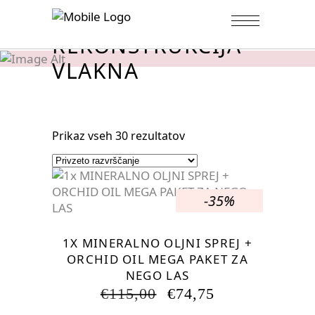
REKONSTRUKCIJA
VLAKNA
Prikaz vseh 30 rezultatov
-35%
1X MINERALNO OLJNI SPREJ +
ORCHID OIL MEGA PAKET ZA
NEGO LAS
IZVIRNA
TRENUTNA
€
115,00
€
74,75
CENA
CENA