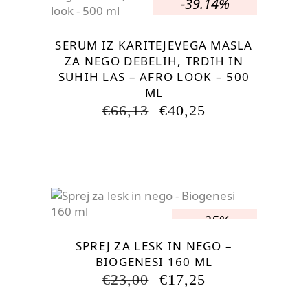
-39.14%
SERUM IZ KARITEJEVEGA MASLA
ZA NEGO DEBELIH, TRDIH IN
SUHIH LAS – AFRO LOOK – 500
ML
IZVIRNA
TRENUTNA
€
66,13
€
40,25
CENA
CENA
JE
JE:
BILA:
€40,25.
€66,13.
-25%
SPREJ ZA LESK IN NEGO –
BIOGENESI 160 ML
IZVIRNA
TRENUTNA
€
23,00
€
17,25
CENA
CENA