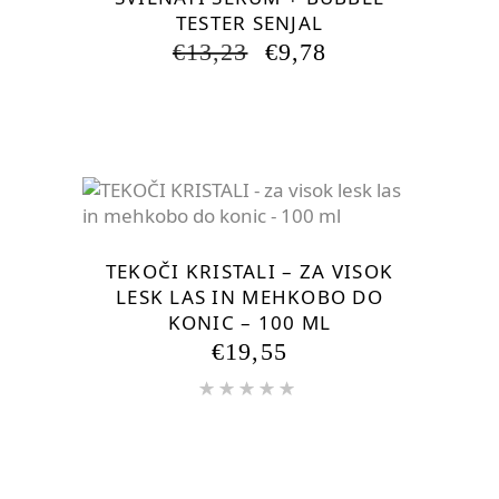
TESTER SENJAL
IZVIRNA
TRENUTNA
€
13,23
€
9,78
CENA
CENA
JE
JE:
BILA:
€9,78.
€13,23.
TEKOČI KRISTALI – ZA VISOK
LESK LAS IN MEHKOBO DO
KONIC – 100 ML
€
19,55
Ocenjeno
5.00
od
5