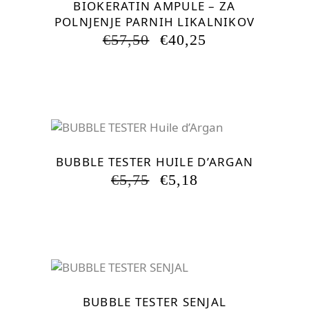
BIOKERATIN AMPULE – ZA
POLNJENJE PARNIH LIKALNIKOV
IZVIRNA
TRENUTNA
€
57,50
€
40,25
CENA
CENA
JE
JE:
BILA:
€40,25.
€57,50.
-9.91%
BUBBLE TESTER HUILE D’ARGAN
IZVIRNA
TRENUTNA
€
5,75
€
5,18
CENA
CENA
JE
JE:
BILA:
€5,18.
€5,75.
BUBBLE TESTER SENJAL