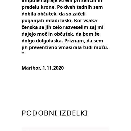
ampule najraje vtrem pri sencih in
predelu krone. Po dveh tednih sem
dobila občutek, da so začeli
poganjati mladi laski. Kot vsaka
ženska se jih zelo razveselim saj mi
dajejo moč in občutek, da bom še
dolgo dolgolaska. Priznam, da sem
jih preventivno vmasirala tudi možu.
“
Maribor, 1.11.2020
PODOBNI IZDELKI