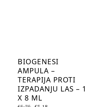
BIOGENESI
AMPULA –
TERAPIJA PROTI
IZPADANJU LAS – 1
X 8 ML
IZVIRNA
TRENUTNA
€
5,75
€
5,18