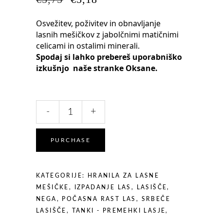
CENA
CENA
JE
JE:
Osvežitev, poživitev in obnavljanje
BILA:
€5,18.
lasnih mešičkov z jabolčnimi matičnimi
€5,75.
celicami in ostalimi minerali.
Spodaj si lahko prebereš uporabniško
izkušnjo naše stranke Oksane.
BIOGENESI
-
+
AMPULA
-
Terapija
PURCHASE
Proti
Izpadanju
Las
KATEGORIJE:
HRANILA ZA LASNE
-
MEŠIČKE
,
IZPADANJE LAS
,
LASIŠČE
,
1
NEGA
,
POČASNA RAST LAS
,
SRBEČE
x
LASIŠČE
,
TANKI - PREMEHKI LASJE
,
8