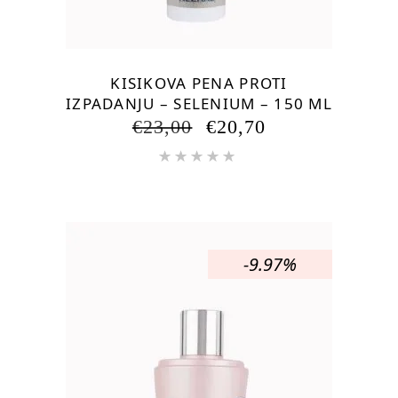
KISIKOVA PENA PROTI
IZPADANJU – SELENIUM – 150 ML
IZVIRNA
TRENUTNA
€
23,00
€
20,70
CENA
CENA
Ocenjeno
JE
JE:
5.00
od
BILA:
€20,70.
5
€23,00.
-9.97%