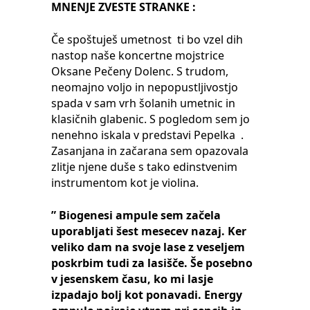
MNENJE ZVESTE STRANKE :
Če spoštuješ umetnost ti bo vzel dih
nastop naše koncertne mojstrice
Oksane Pečeny Dolenc
. S trudom,
neomajno voljo in nepopustljivostjo
spada v sam vrh šolanih umetnic in
klasičnih glabenic. S pogledom sem jo
nenehno iskala v predstavi
Pepelka
.
Zasanjana in začarana sem opazovala
zlitje njene duše s tako edinstvenim
instrumentom kot je violina.
” Biogenesi ampule sem začela
uporabljati šest mesecev nazaj. Ker
veliko dam na svoje lase z veseljem
poskrbim tudi za lasišče. Še posebno
v jesenskem času, ko mi lasje
izpadajo bolj kot ponavadi. Energy