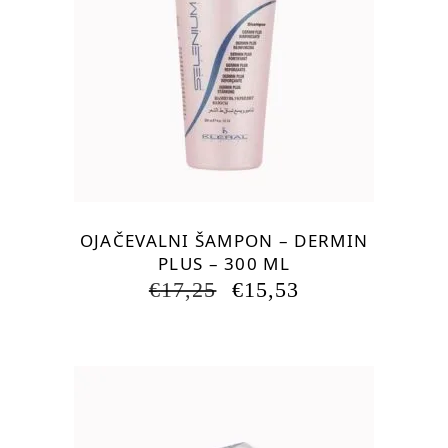
OJAČEVALNI ŠAMPON – DERMIN
PLUS – 300 ML
IZVIRNA
TRENUTNA
€
17,25
€
15,53
CENA
CENA
JE
JE:
BILA:
€15,53.
€17,25.