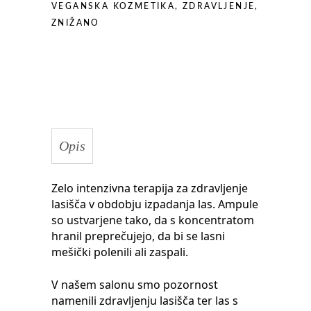
VEGANSKA KOZMETIKA
,
ZDRAVLJENJE
,
ml
ZNIŽANO
quantity
Opis
Zelo intenzivna terapija za zdravljenje
lasišča v obdobju izpadanja las. Ampule
so ustvarjene tako, da s koncentratom
hranil preprečujejo, da bi se lasni
mešički polenili ali zaspali.
V našem salonu smo pozornost
namenili zdravljenju lasišča ter las s