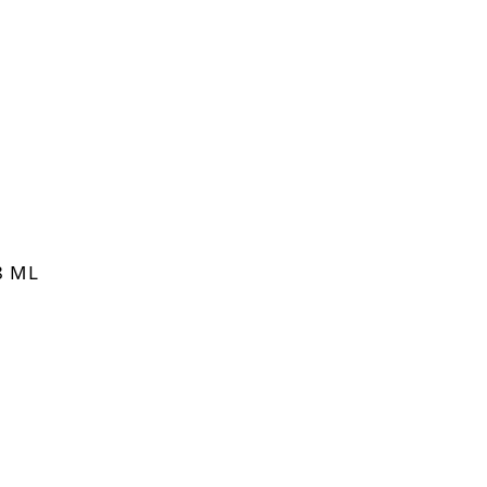
Laki
Kodrasti
Kreme
Geli
Pene
Laki
-10%
8 ML
-30%