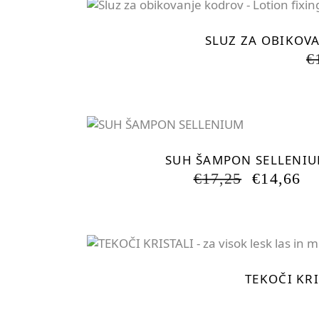
SLUZ ZA OBIKOVA
€
SUH ŠAMPON SELLENI
IZVIRN
T
€
17,25
€
14,66
CENA
C
JE
JE
BILA:
€1
€17,25.
TEKOČI KRI