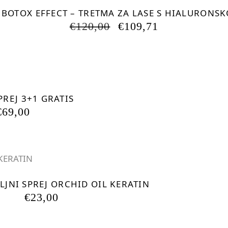
T BOTOX EFFECT – TRETMA ZA LASE S HIALURONSK
IZVIRNA
TRENUTNA
€
120,00
€
109,71
CENA
CENA
JE
JE:
BILA:
€109,71.
€120,00.
-33.33%
REJ 3+1 GRATIS
IZVIRNA
TRENUTNA
€
69,00
CENA
CENA
JE
JE:
BILA:
€69,00.
€103,50.
JNI SPREJ ORCHID OIL KERATIN
€
23,00