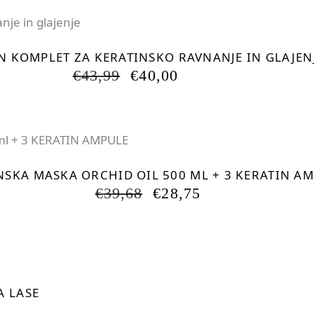
N KOMPLET ZA KERATINSKO RAVNANJE IN GLAJEN
IZVIRNA
TRENUTNA
€
43,99
€
40,00
CENA
CENA
JE
JE:
BILA:
€40,00.
€43,99.
NSKA MASKA ORCHID OIL 500 ML + 3 KERATIN A
IZVIRNA
TRENUTNA
€
39,68
€
28,75
CENA
CENA
JE
JE:
BILA:
€28,75.
€39,68.
A LASE