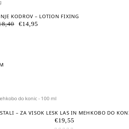
-18.75%
NJE KODROV – LOTION FIXING
IZVIRNA
TRENUTNA
18,40
€
14,95
CENA
CENA
JE
JE:
BILA:
€14,95.
€18,40.
-15.01%
UM
A
RENUTNA
ENA
:
4,66.
STALI – ZA VISOK LESK LAS IN MEHKOBO DO KON
€
19,55