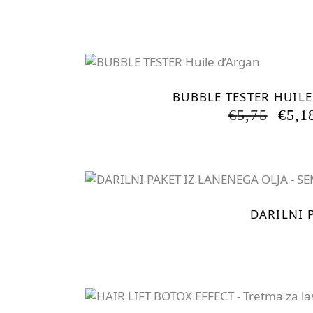
BUBBLE TESTER HUIL
IZV
€
5,75
€
5,1
CEN
JE
BILA
€5,7
DARILNI 