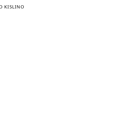
-8.57%
O KISLINO