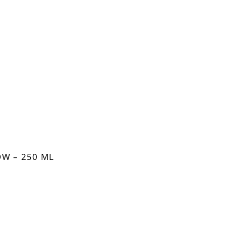
-10.03%
W – 250 ML