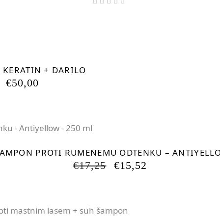
Ocenjeno
5.00
od 5
-17.51%
 KERATIN + DARILO
IZVIRNA
TRENUTNA
€
50,00
CENA
CENA
JE
JE:
BILA:
€50,00.
€60,61.
 ŠAMPON PROTI RUMENEMU ODTENKU – ANTIYELLO
IZVIRNA
TRENUTNA
€
17,25
€
15,52
CENA
CENA
JE
JE:
BILA:
€15,52.
€17,25.