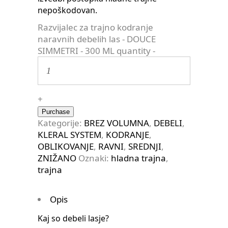
nepoškodovan.
Razvijalec za trajno kodranje
naravnih debelih las - DOUCE
SIMMETRI - 300 ML quantity
-
+
Purchase
Kategorije:
BREZ VOLUMNA
,
DEBELI
,
KLERAL SYSTEM
,
KODRANJE
,
OBLIKOVANJE
,
RAVNI
,
SREDNJI
,
ZNIŽANO
Oznaki:
hladna trajna
,
trajna
Opis
Kaj so debeli lasje?