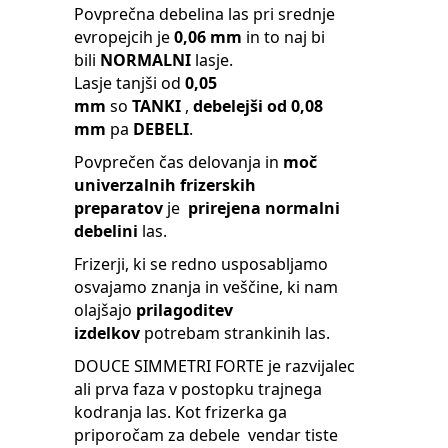
Povprečna debelina las pri srednje
evropejcih je
0,06 mm
in to naj bi
bili
NORMALNI
lasje.
Lasje tanjši od
0,05
mm
so
TANKI
,
debelejši od 0,08
mm
pa
DEBELI
.
Povprečen čas delovanja in
moč
univerzalnih frizerskih
preparatov
je
prirejena normalni
debelini
las.
Frizerji, ki se redno usposabljamo
osvajamo znanja in veščine, ki nam
olajšajo
prilagoditev
izdelkov
potrebam strankinih las.
DOUCE SIMMETRI FORTE je razvijalec
ali prva faza v postopku trajnega
kodranja las. Kot frizerka ga
priporočam za debele vendar tiste