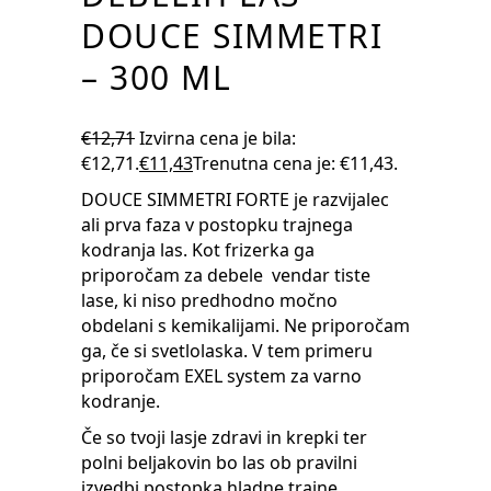
DOUCE SIMMETRI
– 300 ML
€
12,71
Izvirna cena je bila:
€12,71.
€
11,43
Trenutna cena je: €11,43.
DOUCE SIMMETRI FORTE je razvijalec
ali prva faza v postopku trajnega
kodranja las. Kot frizerka ga
priporočam za debele vendar tiste
lase, ki niso predhodno močno
obdelani s kemikalijami. Ne priporočam
ga, če si svetlolaska. V tem primeru
priporočam EXEL system za varno
kodranje.
Če so tvoji lasje zdravi in krepki ter
polni beljakovin bo las ob pravilni
izvedbi postopka hladne trajne