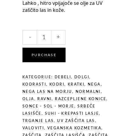
JE
JE:
Lahko , hitro vpijajoče se olje za UV
BILA:
€14,95.
zaščito las in kože.
€18,40.
UV
-
+
OLJE
ZA
ZAŠČITO
PURCHASE
LAS
IN
KOŽE
KATEGORIJE:
DEBELI
,
DOLGI
,
15
KODRASTI
,
KODRI
,
KRATKI
,
NEGA
,
SPF
NEGA LAS NA MORJU
,
NORMALNI
,
-
OLJA
,
RAVNI
,
RAZCEPLJENE KONICE
,
150
SONCE - SOL - MORJE
,
SRBEČE
ml
LASIŠČE
,
SUHI - KREPASTI LASJE
,
quantity
TRGANJE LAS
,
UV ZAŠČITA LAS
,
VALOVITI
,
VEGANSKA KOZMETIKA
,
ZAŠČITA
,
ZAŠČITA LASIŠČA
,
ZAŠČITA