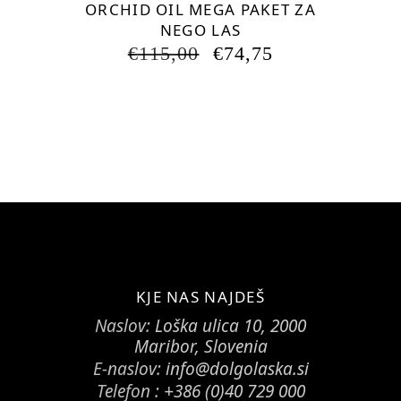
ORCHID OIL MEGA PAKET ZA
NEGO LAS
IZVIRNA
TRENUTNA
€
115,00
€
74,75
CENA
CENA
JE
JE:
BILA:
€74,75.
€115,00.
KJE NAS NAJDEŠ
Naslov:
Loška ulica 10, 2000
Maribor, Slovenia
E-naslov:
info@dolgolaska.si
Telefon :
+386 (0)40 729 000