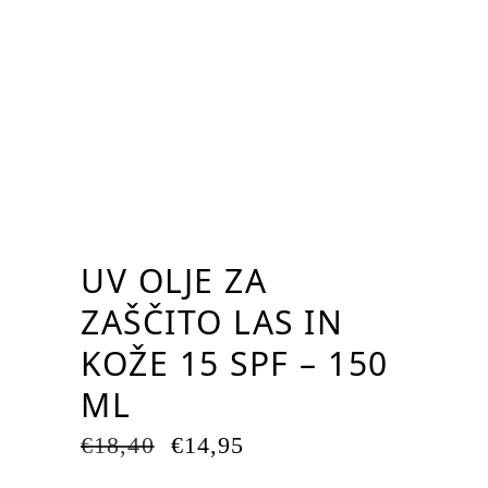
UV OLJE ZA
ZAŠČITO LAS IN
KOŽE 15 SPF – 150
ML
IZVIRNA
TRENUTNA
€
18,40
€
14,95
CENA
CENA