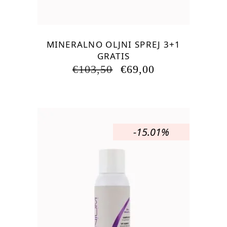
MINERALNO OLJNI SPREJ 3+1
GRATIS
IZVIRNA
TRENUTNA
€
103,50
€
69,00
CENA
CENA
JE
JE:
BILA:
€69,00.
€103,50.
-15.01%