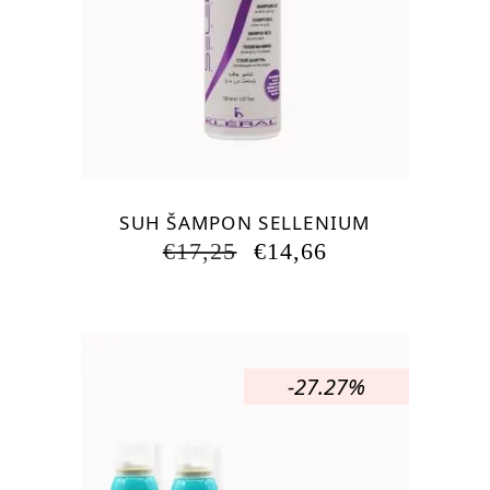
SUH ŠAMPON SELLENIUM
IZVIRNA
TRENUTNA
€
17,25
€
14,66
CENA
CENA
JE
JE:
BILA:
€14,66.
€17,25.
-27.27%