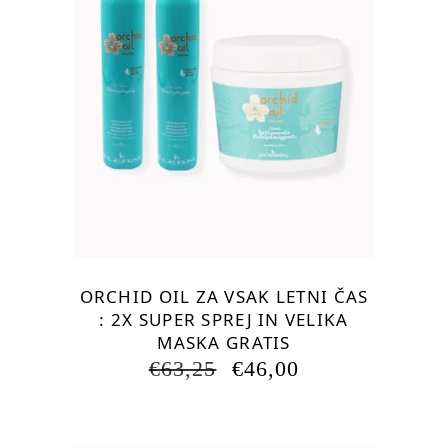
ORCHID OIL ZA VSAK LETNI ČAS
: 2X SUPER SPREJ IN VELIKA
MASKA GRATIS
IZVIRNA
TRENUTNA
€
63,25
€
46,00
CENA
CENA
JE
JE:
BILA:
€46,00.