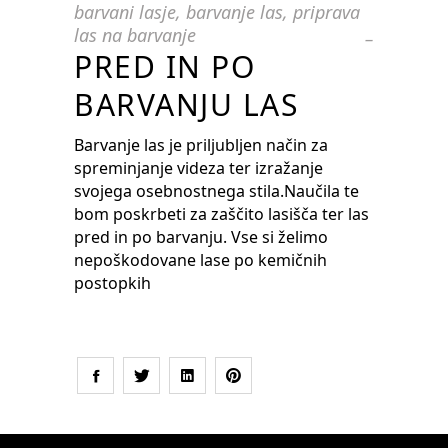
barvani lasje
,
barvanje las
,
priprava
las na barvanje
PRED IN PO
BARVANJU LAS
Barvanje las je priljubljen način za
spreminjanje videza ter izražanje
svojega osebnostnega stila.Naučila te
bom poskrbeti za zaščito lasišča ter las
pred in po barvanju. Vse si želimo
nepoškodovane lase po kemičnih
postopkih