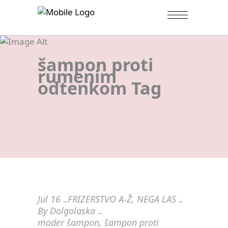
šampon proti
rumenim
odtenkom Tag
Jul
16
FRIZERSTVO A-Ž
,
NEGA LAS
By
Dolgolaska
moder šampon
,
šampon proti