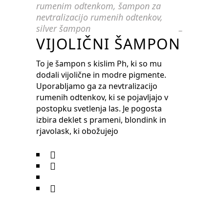
rumenim odtenkom
,
šampon za
nevtralizacijo rumenih odtenkov
,
silver šampon
VIJOLIČNI ŠAMPON
To je šampon s kislim Ph, ki so mu
dodali vijolične in modre pigmente.
Uporabljamo ga za nevtralizacijo
rumenih odtenkov, ki se pojavljajo v
postopku svetlenja las. ​Je pogosta
izbira deklet s prameni, blondink in
rjavolask, ki obožujejo