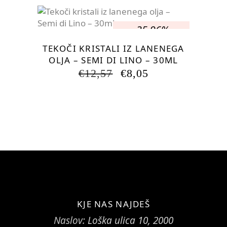
-35.96%
TEKOČI KRISTALI IZ LANENEGA
OLJA – SEMI DI LINO – 30ML
IZVIRNA
TRENUTNA
€
12,57
€
8,05
CENA
CENA
JE
JE:
BILA:
€8,05.
€12,57.
KJE NAS NAJDEŠ
Naslov:
Loška ulica 10, 2000