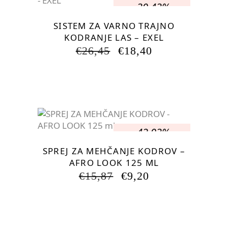
-30.43%
SISTEM ZA VARNO TRAJNO
KODRANJE LAS – EXEL
IZVIRNA
TRENUTNA
€
26,45
€
18,40
CENA
CENA
JE
JE:
BILA:
€18,40.
€26,45.
-42.03%
SPREJ ZA MEHČANJE KODROV –
AFRO LOOK 125 ML
IZVIRNA
TRENUTNA
€
15,87
€
9,20
CENA
CENA
JE
JE:
BILA:
€9,20.
€15,87.