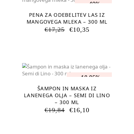
-40%
PENA ZA ODEBELITEV LAS IZ
MANGOVEGA MLEKA – 300 ML
IZVIRNA
TRENUTNA
€
17,25
€
10,35
CENA
CENA
JE
JE:
BILA:
€10,35.
€17,25.
-18.85%
ŠAMPON IN MASKA IZ
LANENEGA OLJA – SEMI DI LINO
– 300 ML
IZVIRNA
TRENUTNA
€
19,84
€
16,10
CENA
CENA
JE
JE:
BILA:
€16,10.