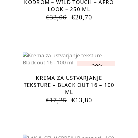
KODROM – WILD TOUCH – AFRO
LOOK – 250 ML
IZVIRNA
TRENUTNA
€
33,06
€
20,70
CENA
CENA
JE
JE:
BILA:
€20,70.
€33,06.
-20%
KREMA ZA USTVARJANJE
TEKSTURE – BLACK OUT 16 – 100
ML
IZVIRNA
TRENUTNA
€
17,25
€
13,80
CENA
CENA
JE
JE:
BILA:
€13,80.
€17,25.