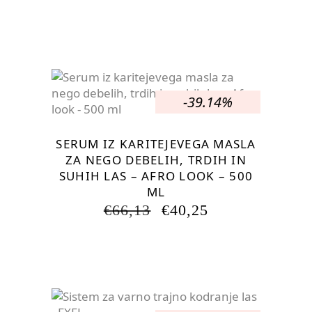
-39.14%
SERUM IZ KARITEJEVEGA MASLA
ZA NEGO DEBELIH, TRDIH IN
SUHIH LAS – AFRO LOOK – 500
ML
IZVIRNA
TRENUTNA
€
66,13
€
40,25
CENA
CENA
JE
JE:
BILA:
€40,25.
€66,13.