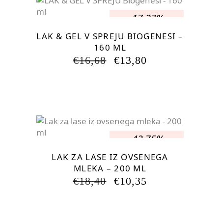
-17.27%
LAK & GEL V SPREJU BIOGENESI –
160 ML
IZVIRNA
TRENUTNA
€
16,68
€
13,80
CENA
CENA
JE
JE:
BILA:
€13,80.
€16,68.
-43.75%
LAK ZA LASE IZ OVSENEGA
MLEKA – 200 ML
IZVIRNA
TRENUTNA
€
18,40
€
10,35
CENA
CENA
JE
JE:
BILA:
€10,35.