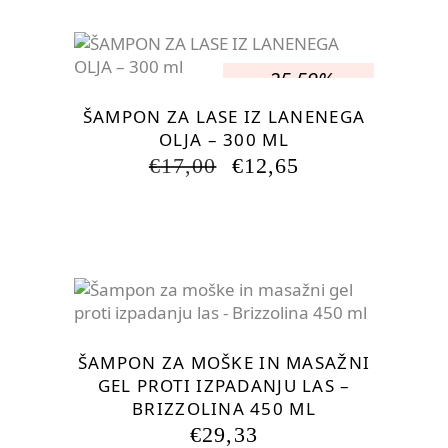
€19,84.
-25.59%
ŠAMPON ZA LASE IZ LANENEGA
OLJA – 300 ML
IZVIRNA
TRENUTNA
€
17,00
€
12,65
CENA
CENA
JE
JE:
BILA:
€12,65.
€17,00.
ŠAMPON ZA MOŠKE IN MASAŽNI
GEL PROTI IZPADANJU LAS –
BRIZZOLINA 450 ML
€
29,33