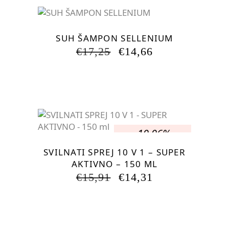
-15.01%
SUH ŠAMPON SELLENIUM
IZVIRNA
TRENUTNA
€
17,25
€
14,66
CENA
CENA
JE
JE:
BILA:
€14,66.
€17,25.
-10.06%
SVILNATI SPREJ 10 V 1 – SUPER
AKTIVNO – 150 ML
IZVIRNA
TRENUTNA
€
15,91
€
14,31
CENA
CENA
JE
JE:
BILA:
€14,31.
€15,91.