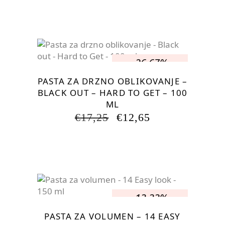
JE
JE:
BILA:
€11,50.
€23,00.
-26.67%
PASTA ZA DRZNO OBLIKOVANJE –
BLACK OUT – HARD TO GET – 100
ML
IZVIRNA
TRENUTNA
€
17,25
€
12,65
CENA
CENA
JE
JE:
BILA:
€12,65.
€17,25.
-13.33%
PASTA ZA VOLUMEN – 14 EASY