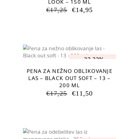
LOOK – 150 ML
IZVIRNA
TRENUTNA
€
17,25
€
14,95
CENA
CENA
JE
JE:
BILA:
€14,95.
€17,25.
-33.33%
PENA ZA NEŽNO OBLIKOVANJE
LAS – BLACK OUT SOFT – 13 –
200 ML
IZVIRNA
TRENUTNA
€
17,25
€
11,50
CENA
CENA
JE
JE:
BILA:
€11,50.
€17,25.