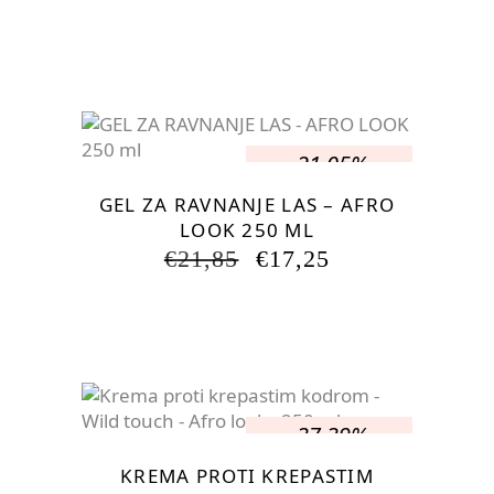
CENA
CENA
JE
JE:
BILA:
€50,71.
€56,35.
-21.05%
GEL ZA RAVNANJE LAS – AFRO
LOOK 250 ML
IZVIRNA
TRENUTNA
€
21,85
€
17,25
CENA
CENA
JE
JE:
BILA:
€17,25.
€21,85.
-37.39%
KREMA PROTI KREPASTIM