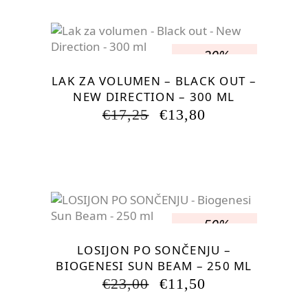
€18,40.
-20%
LAK ZA VOLUMEN – BLACK OUT –
NEW DIRECTION – 300 ML
IZVIRNA
TRENUTNA
€
17,25
€
13,80
CENA
CENA
JE
JE:
BILA:
€13,80.
€17,25.
-50%
LOSIJON PO SONČENJU –
BIOGENESI SUN BEAM – 250 ML
IZVIRNA
TRENUTNA
€
23,00
€
11,50
CENA
CENA