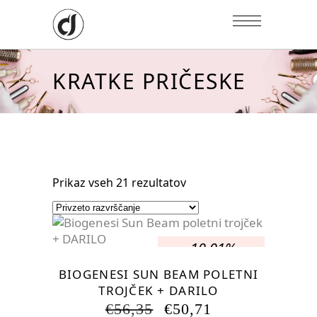
KRATKE PRIČESKE
Prikaz vseh 21 rezultatov
-10.01%
BIOGENESI SUN BEAM POLETNI
TROJČEK + DARILO
IZVIRNA
TRENUTNA
€
56,35
€
50,71