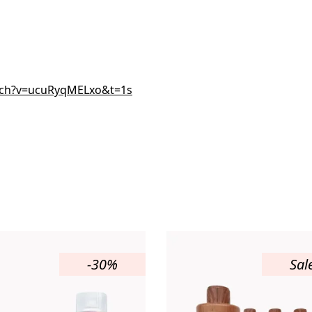
tch?v=ucuRyqMELxo&t=1s
-30%
Sal