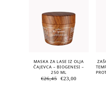
MASKA ZA LASE IZ OLJA
ZAŠ
ČAJEVCA – BIOGENESI –
TEM
250 ML
PRO
IZVIRNA
TRENUTN
€
26,45
€
23,00
CENA
CENA
JE
JE:
BILA:
€23,00.
€26,45.