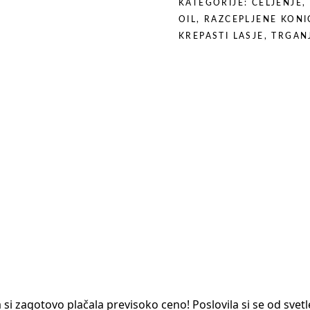
DARILO
KATEGORIJE:
CELJENJE
,
quantity
OIL
,
RAZCEPLJENE KONI
KREPASTI LASJE
,
TRGAN
ala si zagotovo plačala previsoko ceno! Poslovila si se od sve