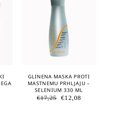
ti
e
KI
GLINENA MASKA PROTI
JEGA
MASTNEMU PRHLJAJU –
SELENIUM 330 ML
NA
TRENUTNA
CENA
IZVIRNA
TRENUTNA
€
17,25
€
12,08
JE:
CENA
CENA
€14,00.
JE
JE:
BILA:
€12,08.
€17,25.