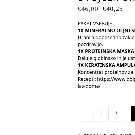
Pospeševanje Procesa
Sivi lasje
IZVIRNA
TR
€
46,00
€
40,25
Sampon po Barvanju
Nega las Na Morju
CENA
CE
JE
JE:
Ne Znam S Kratkimi
PAKET VSEBUJE :
BILA:
€40
1X MINERALNO OLJNI S
€46,00.
Hranila dobesedno zaklen
pozdravijo.
1X PROTEINSKA MASKA 
Deluje globinsko in je u
1X KERATINSKA AMPULA 
Koncentrat proteinov za
Recept :
https://www.dolg
las-doma/
DVOJČEK
-
+
ORCHID
OIL
+