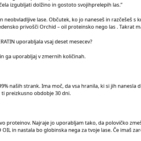
čela izgubljati dolžino in gostoto svojihprelepih las.”
 neobvladljive lase. Občutek, ko jo naneseš in razčešeš s k
edensko privošči Orchid – oil proteinsko nego las . Takrat
RATIN uporabljala vsaj deset mesecev?
in ga uporabljaj v zmernih količinah.
% naših strank. Ima moč, da vsa hranila, ki si jih nanesla d
ti preizkusno obdobje 30 dni.
tvo proteinov. Najraje jo uporabljam tako, da polovičko zm
D OIL in nastala bo globinska nega za tvoje lase. Če imaš z