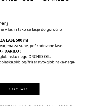
Laki
Kodrasti
ENUTNA
Kreme
NA
Geli
,25.
PREJ
Pene
e v las in tako se lasje dolgoročno
Laki
ZA LASE 500 ml
stvarjena za suhe, poškodovane lase.
( DARILO )
 globinsko nego ORCHID OIL.
olaska.si/blog/frizerstvo/globinska-nega-
PURCHASE