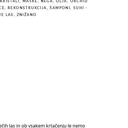
KRISTALI
,
MASKE
,
NEGA
,
OLJA
,
ORCHID
CE
,
REKONSTRUKCIJA
,
ŠAMPONI
,
SUHI -
JE LAS
,
ZNIŽANO
tlečih las in ob vsakem krtačenju le nemo