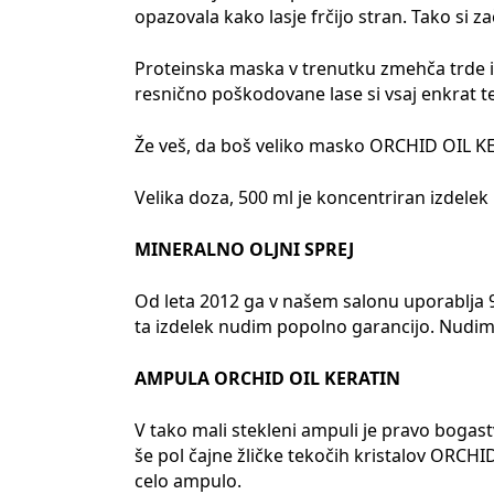
opazovala kako lasje frčijo stran. Tako si za
Proteinska maska v trenutku zmehča trde in
resnično poškodovane lase si vsaj enkrat t
Že veš, da boš veliko masko ORCHID OIL KE
Velika doza, 500 ml je koncentriran izdelek 
MINERALNO OLJNI SPREJ
Od leta 2012 ga v našem salonu uporablja 99
ta izdelek nudim popolno garancijo. Nudim 
AMPULA ORCHID OIL KERATIN
V tako mali stekleni ampuli je pravo bogas
še pol čajne žličke tekočih kristalov ORCHI
celo ampulo.