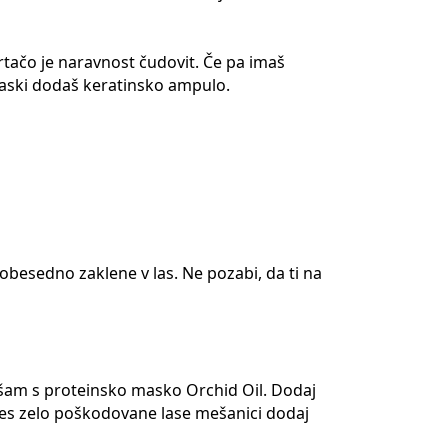
rtačo je naravnost čudovit. Če pa imaš
 maski dodaš keratinsko ampulo.
obesedno zaklene v las. Ne pozabi, da ti na
ešam s proteinsko masko Orchid Oil. Dodaj
ares zelo poškodovane lase mešanici dodaj