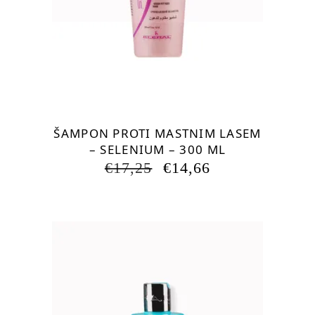
ŠAMPON PROTI MASTNIM LASEM
– SELENIUM – 300 ML
IZVIRNA
TRENUTNA
€
17,25
€
14,66
CENA
CENA
JE
JE:
BILA:
€14,66.
€17,25.