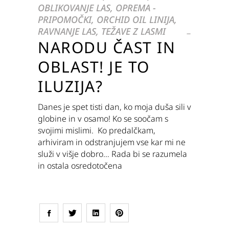
OBLIKOVANJE LAS
,
OPREMA -
PRIPOMOČKI
,
ORCHID OIL LINIJA
,
RAVNANJE LAS
,
TEŽAVE Z LASMI
NARODU ČAST IN
OBLAST! JE TO
ILUZIJA?
Danes je spet tisti dan, ko moja duša sili v
globine in v osamo! Ko se soočam s
svojimi mislimi. Ko predalčkam,
arhiviram in odstranjujem vse kar mi ne
služi v višje dobro… Rada bi se razumela
in ostala osredotočena