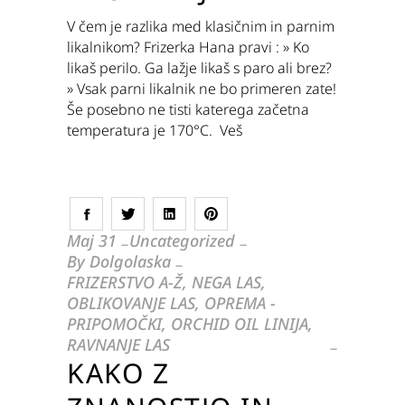
V čem je razlika med klasičnim in parnim
likalnikom? Frizerka Hana pravi : » Ko
likaš perilo. Ga lažje likaš s paro ali brez?
» Vsak parni likalnik ne bo primeren zate!
Še posebno ne tisti katerega začetna
temperatura je 170°C. Veš
Maj
31
Uncategorized
By
Dolgolaska
FRIZERSTVO A-Ž
,
NEGA LAS
,
OBLIKOVANJE LAS
,
OPREMA -
PRIPOMOČKI
,
ORCHID OIL LINIJA
,
RAVNANJE LAS
KAKO Z