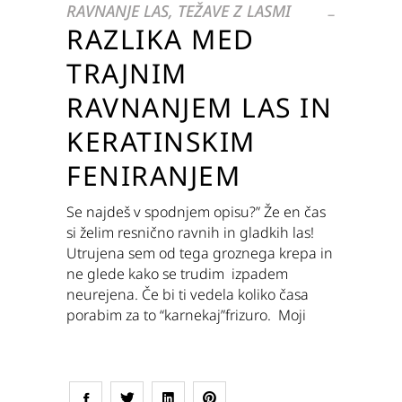
RAVNANJE LAS
,
TEŽAVE Z LASMI
RAZLIKA MED
TRAJNIM
RAVNANJEM LAS IN
KERATINSKIM
FENIRANJEM
Se najdeš v spodnjem opisu?” Že en čas
si želim resnično ravnih in gladkih las!
Utrujena sem od tega groznega krepa in
ne glede kako se trudim izpadem
neurejena. Če bi ti vedela koliko časa
porabim za to “karnekaj”frizuro. Moji