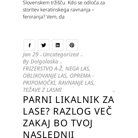
Slovenskem tržišču. Kdo se odloča za
storitev keratinskega ravnanja –
feniranja? Vem, da
Jan
29
Uncategorized
By
Dolgolaska
FRIZERSTVO A-Ž
,
NEGA LAS
,
OBLIKOVANJE LAS
,
OPREMA -
PRIPOMOČKI
,
RAVNANJE LAS
,
TEŽAVE Z LASMI
PARNI LIKALNIK ZA
LASE? RAZLOG VEČ
ZAKAJ BO TVOJ
NASLEDNJI